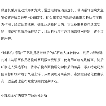
碾金机采用轮动式磨矿方式，通过电机驱动减速机，带动碾轮围绕大立
轴公转并绕自身中-心轴自转。矿石在水盆内受到碾轮重力挤压与摩擦
力作用，经过反复揉搓、碾压达到粉碎目的。该设备兼具搅拌造浆功
能，能使矿浆浓度保持稳定，且出料粒度可通过底部筛网控制，避免过
度粉碎。
“球磨机+浮选”工艺则是将破碎后的矿石送入旋转筒体，利用内部钢球
的冲击与研磨作用将物料磨到微米级细度，使有用矿物充足解离。随后
矿浆进入浮选系统，依靠矿物表面物理化学性质的差异，添加特定药剂
使目标矿物附着于气泡上浮，从而实现分离富集。该流程自动化程度较
高，适合处理嵌布粒度较细的复杂矿石。
小规模金矿的成本与适用性分析